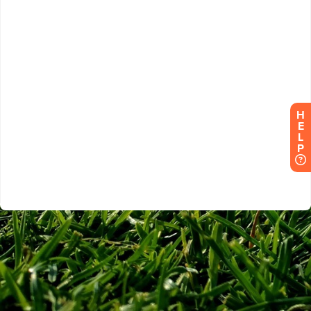
H
E
L
P