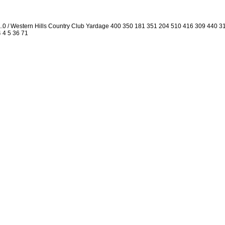
1.0 / Western Hills Country Club Yardage 400 350 181 351 204 510 416 309 440 
4 4 5 36 71