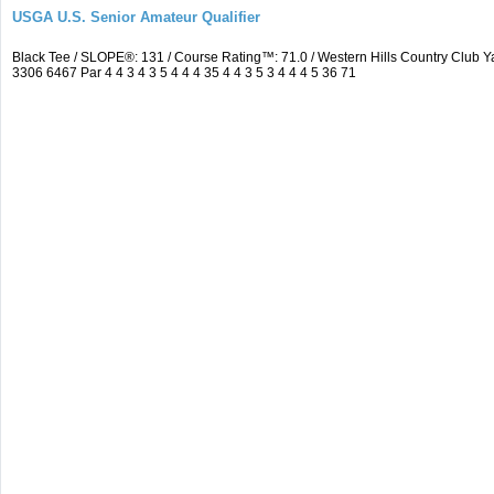
USGA U.S. Senior Amateur Qualifier
Black Tee / SLOPE®: 131 / Course Rating™: 71.0 / Western Hills Country Clu
3306 6467 Par 4 4 3 4 3 5 4 4 4 35 4 4 3 5 3 4 4 4 5 36 71